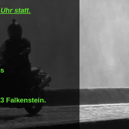
Uhr statt.
ss
23 Falkenstein.