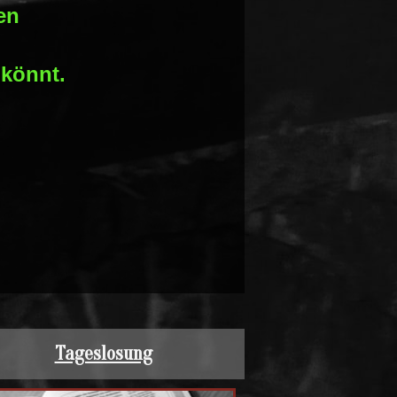
en
 könnt.
Tageslosung